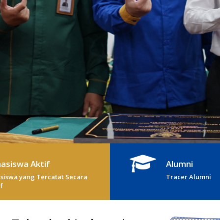
asiswa Aktif
Alumni
iswa yang Tercatat Secara
Tracer Alumni
f