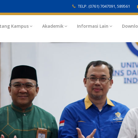
TELP. (0761) 7047091, 589561
tang Kampus
Akademik
Informasi Lain
Downl