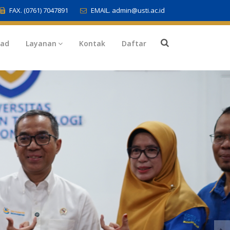
FAX. (0761) 7047891
EMAIL. admin@usti.ac.id
oad
Layanan
Kontak
Daftar